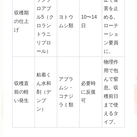
ロアブ
害を止
収穫期
ル5（ク
ヨトウ
10〜14
める。
の仕上
ロラン
ムシ類
日
ローテ
げ
トラニ
ーショ
リプロ
ン要員
ール）
に。
物理作
用で包
粘着く
アブラ
んで窒
収穫直
ん水和
必要時
ムシ・
息。収
前の軽
剤（デ
に反復
コナジ
穫前日
い発生
ンプ
可
ラミ類
まで使
ン）
えるタ
イプ。