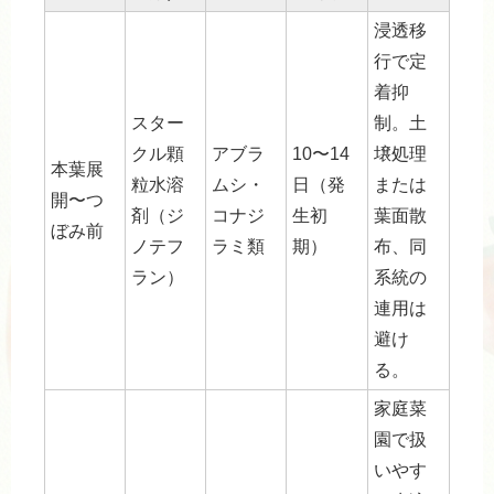
浸透移
行で定
着抑
スター
制。土
クル顆
アブラ
10〜14
壌処理
本葉展
粒水溶
ムシ・
日（発
または
開〜つ
剤（ジ
コナジ
生初
葉面散
ぼみ前
ノテフ
ラミ類
期）
布、同
ラン）
系統の
連用は
避け
る。
家庭菜
園で扱
いやす