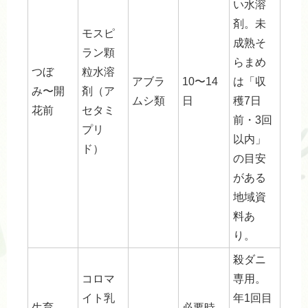
い水溶
剤。未
モスピ
成熟そ
ラン顆
らまめ
つぼ
粒水溶
アブラ
10〜14
は「収
み〜開
剤（ア
ムシ類
日
穫7日
花前
セタミ
前・3回
プリ
以内」
ド）
の目安
がある
地域資
料あ
り。
殺ダニ
コロマ
専用。
イト乳
年1回目
生育
必要時