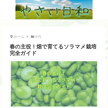
ホーム
サ行
春の主役！畑で育てるソラマメ栽培
完全ガイド