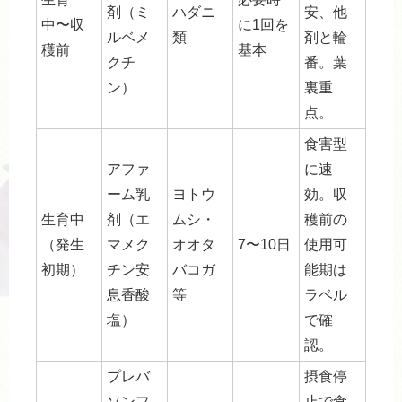
剤（ミ
ハダニ
安、他
中〜収
に1回を
ルベメ
類
剤と輪
穫前
基本
クチ
番。葉
ン）
裏重
点。
食害型
アファ
に速
ーム乳
ヨトウ
効。収
生育中
剤（エ
ムシ・
穫前の
（発生
マメク
オオタ
7〜10日
使用可
初期）
チン安
バコガ
能期は
息香酸
等
ラベル
塩）
で確
認。
プレバ
摂食停
ソンフ
止で食