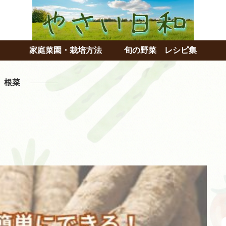
家庭菜園・栽培方法
旬の野菜 レシピ集
根菜