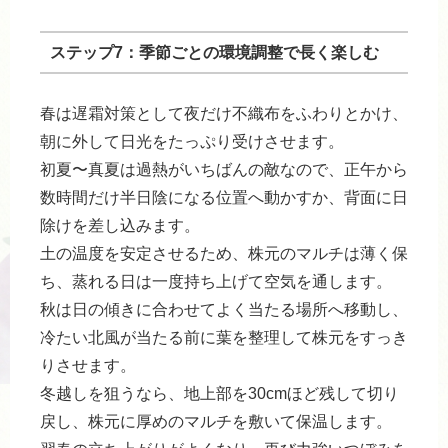
ステップ7：季節ごとの環境調整で長く楽しむ
春は遅霜対策として夜だけ不織布をふわりとかけ、
朝に外して日光をたっぷり受けさせます。
初夏〜真夏は過熱がいちばんの敵なので、正午から
数時間だけ半日陰になる位置へ動かすか、背面に日
除けを差し込みます。
土の温度を安定させるため、株元のマルチは薄く保
ち、蒸れる日は一度持ち上げて空気を通します。
秋は日の傾きに合わせてよく当たる場所へ移動し、
冷たい北風が当たる前に葉を整理して株元をすっき
りさせます。
冬越しを狙うなら、地上部を30cmほど残して切り
戻し、株元に厚めのマルチを敷いて保温します。