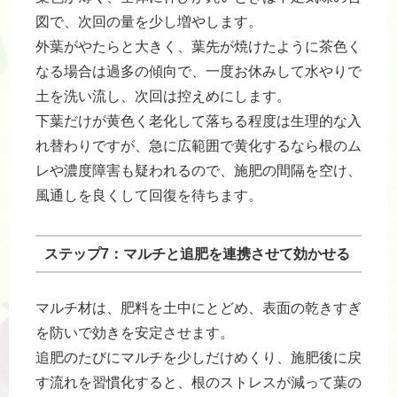
図で、次回の量を少し増やします。
外葉がやたらと大きく、葉先が焼けたように茶色く
なる場合は過多の傾向で、一度お休みして水やりで
土を洗い流し、次回は控えめにします。
下葉だけが黄色く老化して落ちる程度は生理的な入
れ替わりですが、急に広範囲で黄化するなら根のム
レや濃度障害も疑われるので、施肥の間隔を空け、
風通しを良くして回復を待ちます。
ステップ7：マルチと追肥を連携させて効かせる
マルチ材は、肥料を土中にとどめ、表面の乾きすぎ
を防いで効きを安定させます。
追肥のたびにマルチを少しだけめくり、施肥後に戻
す流れを習慣化すると、根のストレスが減って葉の