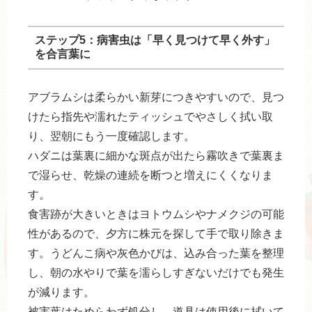
ステップ5：病害虫は「早く見つけて早く外す」
を合言葉に
アブラムシは柔らかい新芽につきやすいので、見つ
けたら指先や濡れたティッシュでやさしく拭い取
り、翌朝にもう一度確認します。
ハダニは葉裏に細かな斑点が出たら霧吹きで葉裏ま
で湿らせ、乾燥の連続を断つと増えにくくなりま
す。
食害跡が大きいときはヨトウムシやナメクジの可能
性があるので、夕方に株元を探して手で取り除きま
す。うどんこ病や灰色かびは、込み合った葉を整理
し、朝の水やりで葉を濡らしすぎないだけでも発生
が減ります。
被害葉はためらわず処分し、道具は使用後に拭いて