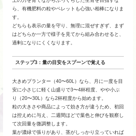
土の力を育てながらふっくらした生育を目指すな
ら、有機肥料の粒やペレットも心強い相棒になりま
す。
どちらも表示の量を守り、無理に混ぜすぎず、まず
はどちらか一方で様子を見てから組み合わせると、
過剰になりにくくなります。
ステップ3：量の目安をスプーンで覚える
大きめプランター（40〜60L）なら、月に一度を目
安に小さじに軽く山盛りで3〜4杯程度、やや小ぶ
り（20〜30L）なら2杯程度から始めます。
粒の大きさや商品によって効き方が違うため、初回
は控えめに与え、二週間ほどで葉色と伸びを観察し
て次回量を微調整します。
葉が濃緑で張りがあり、茎がしっかり立っていれば