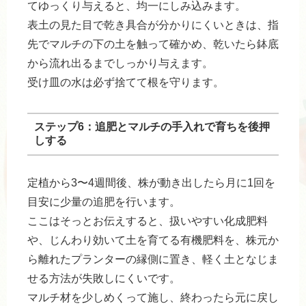
てゆっくり与えると、均一にしみ込みます。
表土の見た目で乾き具合が分かりにくいときは、指
先でマルチの下の土を触って確かめ、乾いたら鉢底
から流れ出るまでしっかり与えます。
受け皿の水は必ず捨てて根を守ります。
ステップ6：追肥とマルチの手入れで育ちを後押
しする
定植から3〜4週間後、株が動き出したら月に1回を
目安に少量の追肥を行います。
ここはそっとお伝えすると、扱いやすい化成肥料
や、じんわり効いて土を育てる有機肥料を、株元か
ら離れたプランターの縁側に置き、軽く土となじま
せる方法が失敗しにくいです。
マルチ材を少しめくって施し、終わったら元に戻し