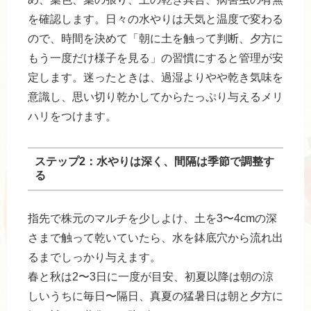
を確認します。日々の水やりは天気と温度で変わる
ので、時間を決めて「朝に土を触って判断、夕方に
もう一度だけ様子を見る」の習慣にすると管理が安
定します。迷ったときは、過湿よりやや乾き気味を
意識し、思い切り乾かしてからたっぷり与えるメリ
ハリをつけます。
ステップ2：水やりは深く、間隔は季節で調整す
る
指先で株元のマルチを少しよけ、土を3〜4cmの深
さまで触って乾いていたら、水を鉢底穴から流れ出
るまでしっかり与えます。
春と秋は2〜3日に一度が目安、初夏以降は朝の涼
しいうちに毎日〜隔日、真夏の猛暑日は朝と夕方に