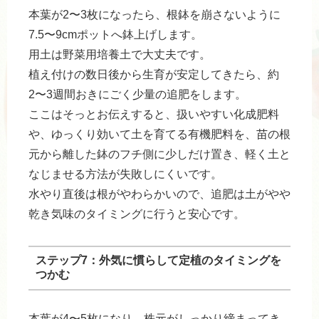
本葉が2〜3枚になったら、根鉢を崩さないように
7.5〜9cmポットへ鉢上げします。
用土は野菜用培養土で大丈夫です。
植え付けの数日後から生育が安定してきたら、約
2〜3週間おきにごく少量の追肥をします。
ここはそっとお伝えすると、扱いやすい化成肥料
や、ゆっくり効いて土を育てる有機肥料を、苗の根
元から離した鉢のフチ側に少しだけ置き、軽く土と
なじませる方法が失敗しにくいです。
水やり直後は根がやわらかいので、追肥は土がやや
乾き気味のタイミングに行うと安心です。
ステップ7：外気に慣らして定植のタイミングを
つかむ
本葉が4〜5枚になり、株元がしっかり締まってき