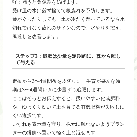
軽く補うと葉傷みを防げます。
受け皿の水は必ず捨てて根腐れを予防します。
葉がぐったりしても、土が冷たく湿っているなら水
切れではなく蒸れのサインなので、水やりを控え、
風通しを改善します。
ステップ3：追肥は少量を定期的に、株から離し
て与える
定植から3〜4週間後を皮切りに、生育が盛んな時
期は3〜4週間おきに少量ずつ追肥します。
ここはそっとお伝えすると、扱いやすい化成肥料
や、ゆっくり効いて土を育てる有機肥料が失敗しに
くい選択です。
いずれも表示量を守り、株元に触れないようプラン
ターの縁側へ置いて軽く土と混ぜます。