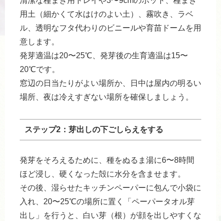
清潔な種まき用トレイや3〜9cmのポット、種まき
用土（細かくて水はけのよい土）、霧吹き、ラベ
ル、透明なフタ代わりのビニールや育苗ドームを用
意します。
発芽適温は20〜25℃、発芽後の生育適温は15〜
20℃です。
窓辺の日当たりがよい場所か、日中は屋内の明るい
場所、夜は冷えすぎない場所を確保しましょう。
ステップ2：芽出しの下ごしらえをする
発芽をそろえるために、種をぬるま湯に6〜8時間
ほど浸し、硬くなった殻に水分を含ませます。
その後、湿らせたキッチンペーパーに包んで小袋に
入れ、20〜25℃の場所に置く「ペーパータオル芽
出し」を行うと、白い芽（根）が顔を出しやすくな