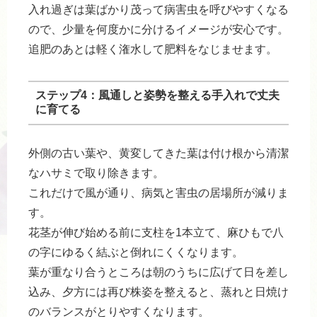
入れ過ぎは葉ばかり茂って病害虫を呼びやすくなる
ので、少量を何度かに分けるイメージが安心です。
追肥のあとは軽く潅水して肥料をなじませます。
ステップ4：風通しと姿勢を整える手入れで丈夫
に育てる
外側の古い葉や、黄変してきた葉は付け根から清潔
なハサミで取り除きます。
これだけで風が通り、病気と害虫の居場所が減りま
す。
花茎が伸び始める前に支柱を1本立て、麻ひもで八
の字にゆるく結ぶと倒れにくくなります。
葉が重なり合うところは朝のうちに広げて日を差し
込み、夕方には再び株姿を整えると、蒸れと日焼け
のバランスがとりやすくなります。