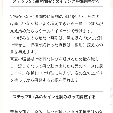
ステップ5：生育段階でタイミングを微調整する
定植から3〜4週間後に最初の追肥を行い、その後
は新しい葉が勢いよく増えてきたら一度、つぼみが
見え始めたらもう一度のイメージで続けます。
主つぼみを太らせたい時期は、量をほんの少しだけ
上乗せし、収穫が終わった直後は回復用に控えめの
量を与えます。
真夏の猛暑期は軟弱な伸びを避けるため量を減ら
し、涼しくなって再び動き出したら元のペースに戻
します。冬越し中は無理に与えず、春の立ち上がり
を待ってから再開すると根を守れます。
ステップ6：葉のサインを読み取って調整する
葉色が薄く、全体に伸びが鈍いときは不足気味の合