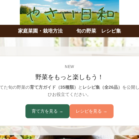
家庭菜園・栽培方法
旬の野菜 レシピ集
NEW
野菜をもっと楽しもう！
てた旬の野菜の
育て方ガイド（35種類）
と
レシピ集（全26品）
を公開
ひお役立てください。
育て方を見る →
レシピを見る →