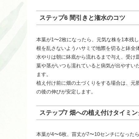
ステップ6 間引きと潅水のコツ
本葉が1〜2枚になったら、元気な株を1本残
根を乱さないようハサミで地際を切ると鉢全
水やりは朝に鉢底から流れるまで与え、受け
葉や茎がいつも濡れていると病気が出やすい
ます。
植え付け前に畑の土づくりをする場合は、元
の後の伸びが安定します。
ステップ7 畑への植え付けタイミン
本葉が4〜6枚、苗丈が7〜10センチになった