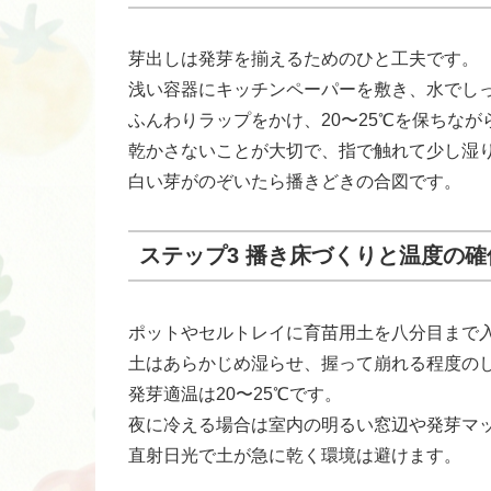
芽出しは発芽を揃えるためのひと工夫です。
浅い容器にキッチンペーパーを敷き、水でし
ふんわりラップをかけ、20〜25℃を保ちな
乾かさないことが大切で、指で触れて少し湿
白い芽がのぞいたら播きどきの合図です。
ステップ3 播き床づくりと温度の確
ポットやセルトレイに育苗用土を八分目まで
土はあらかじめ湿らせ、握って崩れる程度の
発芽適温は20〜25℃です。
夜に冷える場合は室内の明るい窓辺や発芽マ
直射日光で土が急に乾く環境は避けます。