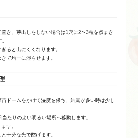
置き、芽出しをしない場合は1穴に2〜3粒を点まき
す。
すぎると出にくくなります。
吹きで均一に湿らせます。
理
育苗ドームをかけて湿度を保ち、結露が多い時は少し
日当たりのよい明るい場所へ移動します。
ります。
しと十分な光で防げます。