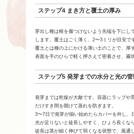
ステップ4 まき方と覆土の厚み
芽出し種は根を傷つけないよう先端を下にして
します。覆土はごく薄く、2〜3ミリが目安で
覆土とは種の上にかける薄い土のことで、厚
表面を手のひらで軽く押さえて密着させ、霧
ステップ5 発芽までの水分と光の管
発芽までは乾燥が大敵です。容器にラップや
だけすき間を開けて蒸れを防ぎます。
3〜7日で発芽が揃い始めたらカバーを外し、
光が足りないと徒長しやすく、ひょろ長くな
徒長は茎が細く伸びて弱くなる状態で、風通