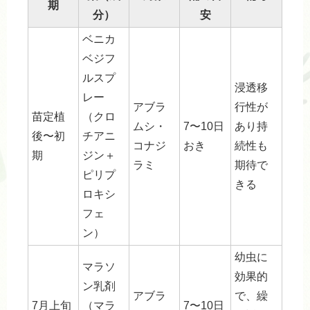
期
分）
安
ベニカ
ベジフ
ルスプ
浸透移
レー
アブラ
行性が
苗定植
（クロ
ムシ・
7〜10日
あり持
後〜初
チアニ
コナジ
おき
続性も
期
ジン＋
ラミ
期待で
ピリプ
きる
ロキシ
フェ
ン）
幼虫に
マラソ
効果的
ン乳剤
アブラ
で、繰
7月上旬
（マラ
7〜10日