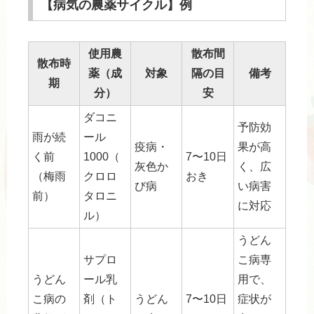
【病気の農薬サイクル】例
使用農
散布間
散布時
薬（成
対象
隔の目
備考
期
分）
安
ダコニ
予防効
雨が続
ール
疫病・
果が高
く前
1000（
7〜10日
灰色か
く、広
（梅雨
クロロ
おき
び病
い病害
前）
タロニ
に対応
ル）
うどん
サプロ
こ病専
うどん
ール乳
用で、
こ病の
剤（ト
うどん
7〜10日
症状が