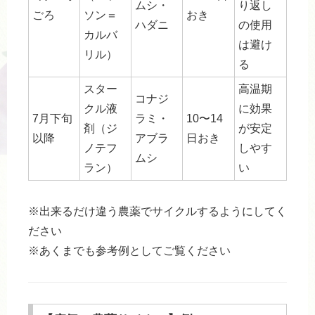
ムシ・
り返し
ごろ
ソン＝
おき
ハダニ
の使用
カルバ
は避け
リル）
る
スター
高温期
コナジ
クル液
に効果
7月下旬
ラミ・
10〜14
剤（ジ
が安定
以降
アブラ
日おき
ノテフ
しやす
ムシ
ラン）
い
※出来るだけ違う農薬でサイクルするようにしてく
ださい
※あくまでも参考例としてご覧ください