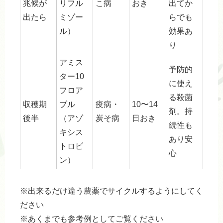
兆候が
リフル
こ病
おき
出てか
出たら
ミゾー
らでも
ル）
効果あ
り
アミス
予防的
ター10
に使え
フロア
る殺菌
収穫期
ブル
疫病・
10〜14
剤。持
後半
（アゾ
炭そ病
日おき
続性も
キシス
あり安
トロビ
心
ン）
※出来るだけ違う農薬でサイクルするようにしてく
ださい
※あくまでも参考例としてご覧ください